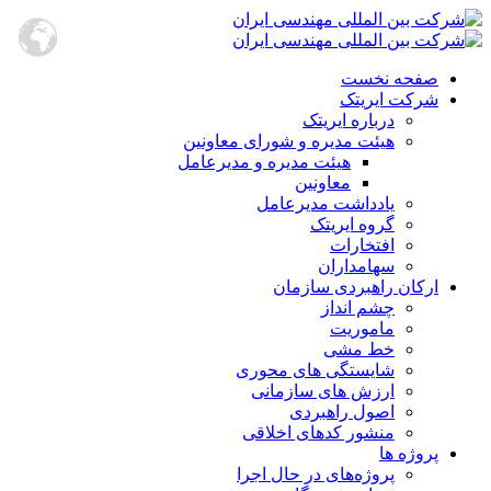
صفحه نخست
شرکت ایریتک
درباره ایریتک
هیئت مدیره و شورای معاونین
هیئت مدیره و مدیرعامل
معاونین
یادداشت مدیرعامل
گروه ایریتک
افتخارات
سهامداران
ارکان راهبردی سازمان
چشم انداز
ماموریت
خط مشی
شایستگی های محوری
ارزش های سازمانی
اصول راهبردی
منشور کدهای اخلاقی
پروژه ها
پروژه‌های در حال اجرا