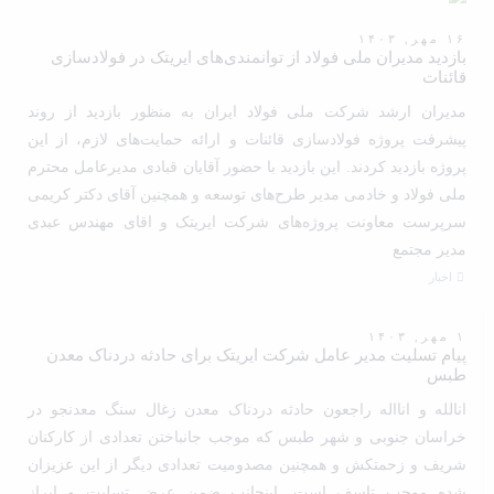
۱۶ مهر, ۱۴۰۳
بازدید مدیران ملی فولاد از توانمندی‌های ایریتک در فولادسازی
قائنات
مدیران ارشد شرکت ملی فولاد ایران به منظور بازدید از روند
پیشرفت پروژه فولادسازی قائنات و ارائه حمایت‌های لازم، از این
پروژه بازدید کردند. این بازدید با حضور آقایان قبادی مدیرعامل محترم
ملی فولاد و خادمی مدیر طرح‌های توسعه و همچنین آقای دکتر کریمی
سرپرست معاونت پروژه‌های شرکت ایریتک و اقای مهندس عبدی
مدیر مجتمع
اخبار
۱ مهر, ۱۴۰۳
پیام تسلیت مدیر عامل شرکت ایریتک برای حادثه دردناک معدن
طبس
انالله و انااله راجعون حادثه دردناک معدن زغال سنگ معدنجو در
خراسان جنوبی و شهر طبس که موجب جانباختن تعدادی از کارکنان
شریف و زحمتکش و همچنین مصدومیت تعدادی دیگر از این عزیزان
شده موجب تاسف است. اینجانب ضمن عرض تسلیت و ابراز