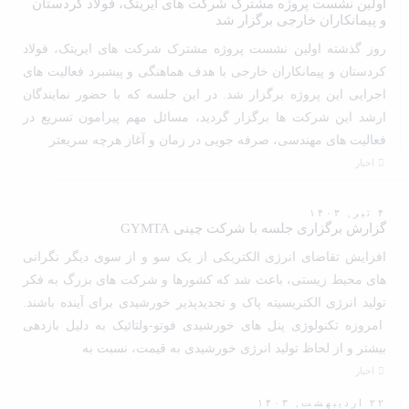
اولین نشست پروژه مشترک شرکت های ایریتک، فولاد کردستان
و پیمانکاران خارجی برگزار شد
روز گذشته اولین نشست پروژه مشترک شرکت های ایریتک، فولاد
کردستان و پیمانکاران خارجی با هدف هماهنگی و پیشبرد فعالیت های
اجرایی این پروژه برگزار شد. در این جلسه که با حضور نمایندگان
ارشد این شرکت ها برگزار گردید، مسائل مهم پیرامون تسریع در
فعالیت های مهندسی، صرفه جویی در زمان و آغاز هرچه سریعتر
اخبار
۴ تیر, ۱۴۰۳
گزارش برگزاری جلسه با شرکت چینی GYMTA
افزایش تقاضای انرژی الکتریکی از یک سو و از سوی دیگر نگرانی
های محیط زیستی، باعث شد که کشورها و شرکت های بزرگ به فکر
تولید انرژی الکتریسیته پاک و تجدیدپذیر خورشیدی برای آینده باشند.
امروزه تکنولوژی پنل های خورشیدی فوتو-ولتائیک به دلیل بازدهی
بیشتر و از لحاظ تولید انرژی خورشیدی به قیمت، نسبت به
اخبار
۲۲ اردیبهشت, ۱۴۰۳