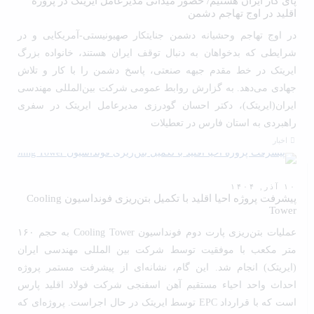
پای کار ایران هستیم/ حضور میدانی مدیرعامل ایریتک در پروژه
اقلید در اوج تهاجم دشمن
در اوج تهاجم وحشیانه دشمن جنایتکار صهیونیستی-آمریکایی و در
شرایطی که بدخواهان به دنبال توقف ایران هستند، خانواده بزرگ
ایریتک در خط مقدم جبهه صنعتی، پاسخ دشمن را با کار و تلاش
جهادی می‌دهد. به گزارش روابط عمومی شرکت بین‌المللی مهندسی
ایران(ایریتک)، دکتر احسان گودرزی مدیرعامل ایریتک در سفری
راهبردی به استان فارس در تعطیلات
اخبار
۱۰ آذر, ۱۴۰۴
پیشرفت پروژه احیا اقلید با تکمیل بتن‌ریزی فونداسیون Cooling
Tower
عملیات بتن‌ریزی پارت دوم فونداسیون Cooling Tower به حجم ۱۶۰
متر مکعب با موفقیت توسط شرکت بین المللی مهندسی ایران
(ایریتک) انجام شد. این گام، نشانه‌ای از پیشرفت مستمر پروژه
احداث واحد احیاء مستقیم آهن اسفنجی شرکت فولاد اقلید پارس
است که با قرارداد EPC توسط ایریتک در حال اجراست. پروژه‌ای که