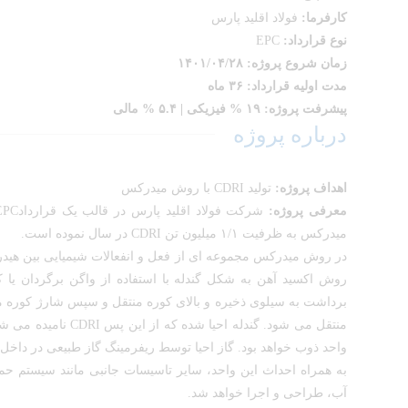
کارفرما:
فولاد اقلید پارس
نوع قرارداد:
EPC
زمان شروع پروژه: ۱۴۰۱/۰۴/۲۸
مدت اولیه قرارداد: ۳۶ ماه
پیشرفت پروژه: ۱۹ % فیزیکی | ۵.۴ % مالی
درباره پروژه
اهداف پروژه:
تولید CDRI با روش میدرکس
معرفی پروژه:
میدرکس به ظرفیت ۱/۱ میلیون تن CDRI در سال نموده است.
در روش میدرکس مجموعه ای از فعل و انفعالات شیمیایی بین هیدروژ
روش اکسید آهن به شکل گندله با استفاده از واگن برگردان یا ک
برداشت به سیلوی ذخیره و بالای کوره منتقل و سپس شارژ کوره می گ
منتقل می شود. گندل
واحد ذوب خواهد بود. گاز احیا توسط ریفرمینگ گاز طبیعی در داخل ر
آب، طراحی و اجرا خواهد شد.