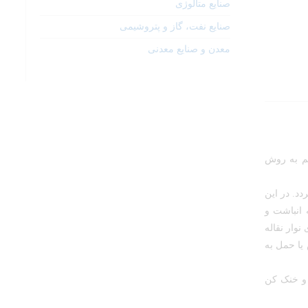
صنایع متالوژی
صنایع نفت، گاز و پتروشیمی
معدن و صنایع معدنی
ء مستقیم به روش
د. در این
 انباشت و
نوار نقاله
فروش یا حمل به
طه انباشت ، بخش بریکت سازی CBI، سیستم تصفیه و خنک کن