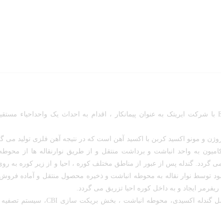
شرکت فولاد اقلید پارس در قالب یک قراردادEPC با شرکت ایریتک به عنوان پیمانکار ، اقدام به احداث یک واحداحیا
ن و مونو اکسید کربن با اکسید آهن است که در نتیجه آهن فلزی تولید می گرد
امیون به واحد انباشت و برداشت منتقل و از طریق نوارنقاله ها از محوطه
ردد. گندله پس از عبور از مناطق مختلف کوره ، احیا و از زیر کوره به روی 
ه احیا شده که از این پس CDRI نامیده می شود توسط نوار نقاله به محوطه انباشت و ذخیره محصول منتقل و آماده 
یفرمر ایجاد و به داخل کوره احیا تزریق می گردد.
به همراه احداث این واحد، سایر تاسیسات جانبی مانند سیستم حمل گندله اکسیدی، محو