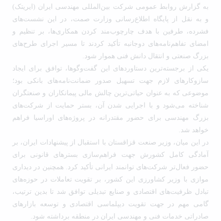
به گزارش روابط عمومی شرکت بین‌المللی مهندسی ایران (ایریتک)
و به نقل از پایگاه اطلاع‌رسانی وزارت صمت، در این نشست‌های
فشرده، طرفین با هدف چارچوب‌مند کردن همکاری‌ها، بر تنظیم و
امضای تفاهم‌نامه‌های دوجانبه تأکید کردند تا مسیر اجرای طرح‌های
بزرگ صنعتی و انتقال دانش فنی هموار شود.
یکی از برجسته‌ترین دستاوردهای این گفت‌وگوها، توافق برای ایجاد
سازوکارهای لازم جهت تسهیل صدور ضمانت‌نامه‌های بانکی بود؛
موضوعی که به عنوان حیاتی‌ترین چالش مالی پیمانکاران و صنعتگران
شناخته می‌شود و با اجرایی شدن آن، بستر حمایت از شرکت‌های
بزرگ مهندسی برای حضور مقتدرانه در پروژه‌های اوراسیا فراهم
خواهد شد.
در این میان، وزیر صنعت قزاقستان با استقبال از پیشنهادات ایران، بر
آمادگی کامل کشورش جهت فراهم‌سازی بسترهای قانونی برای
حضور فعال‌تر شرکت‌های توانمند ایرانی تأکید کرد. همچنین در دیداری
موازی با وزیر کشاورزی این کشور، بر تقویت تعاملات در حوزه‌های
تبادل ظرفیت‌های اقتصادی و صنایع تبدیلی توافق شد تا بدین ترتیب،
گامی مهم در جهت تقویت دیپلماسی اقتصادی و توسعه بازارهای
صادراتی خدمات فنی و مهندسی ایران در منطقه برداشته شود.