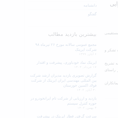
یی
دانشنامه
گفتگو
مستقیمی
بیشترین بازدید مطالب
مجمع عمومی سالانه مورخ ۲۶ تیرماه ۹۸
شرکت ایریتک
 تشکر و
۶ آبان, ۱۳۹۹
ایریتک نماد خودباوری، پیشرفت و اقتدار
ه تشریح
۱۷ خرداد, ۱۴۰۲
 راستای
گزارش تصویری بازدید مدیران ارشد شرکت
بین المللی مهندسی ایران ایریتک از شرکت
مانکاران
فولاد اکسین خوزستان
۳۰ آبان, ۱۴۰۲
بازدید و ارزیابی از شرکت تام ایرانخودرو در
حوزه کنترل سیستم
۳ بهمن, ۱۴۰۲
سرعت گرفتن قطار ایریتک در پیشرفت